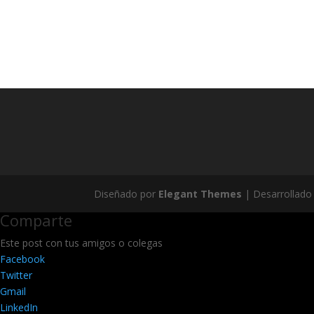
Diseñado por
Elegant Themes
| Desarrollado
Comparte
Este post con tus amigos o colegas
Facebook
Twitter
Gmail
LinkedIn