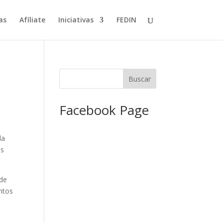
as
Afíliate
Iniciativas
FEDIN
Facebook Page
la
os
 de
untos