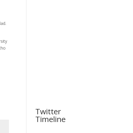
dad.
sity
cho
Twitter
Timeline