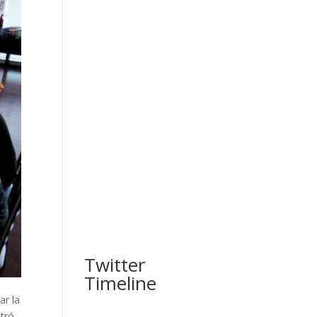
Twitter
Timeline
ar la
ntró