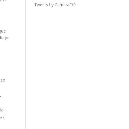
Tweets by CamaraCIP
oque
 bajo
lso
,
la
nes