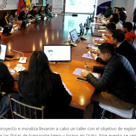
royecto e-moviliza llevaron a cabo un taller con el objetivo de explor
ar las flotas de transporte ligero y liviano en Quito. Este evento se ce