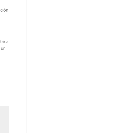
ación
trica
 un