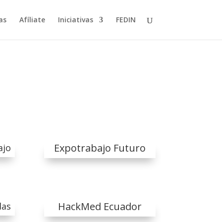
as
Afíliate
Iniciativas
FEDIN
Expotrabajo Futuro
ajo
HackMed Ecuador
das