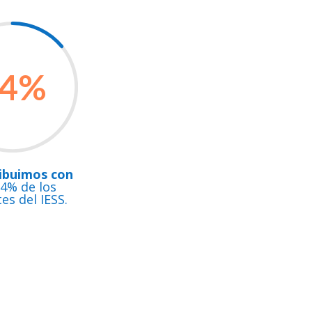
4
%
ibuimos con
14% de los
es del IESS.