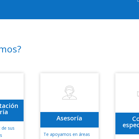
emos?
tación
ría
Asesoría
C
espec
z de sus
Te apoyamos en áreas
as