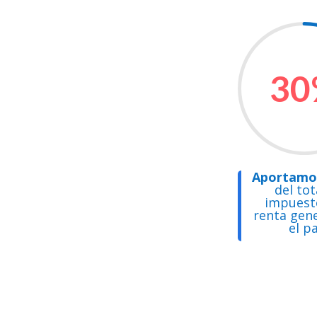
30
Aportamos
del tot
impuesto
renta gen
el pa