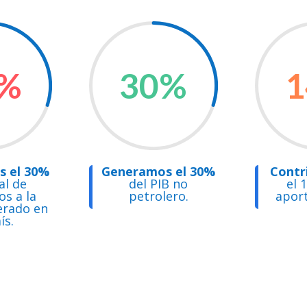
%
30
%
1
 el 30%
Generamos el 30%
Contr
al de
del PIB no
el 
s a la
petrolero.
aport
erado en
ís.