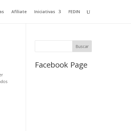
as
Afíliate
Iniciativas
FEDIN
Facebook Page
er
tados