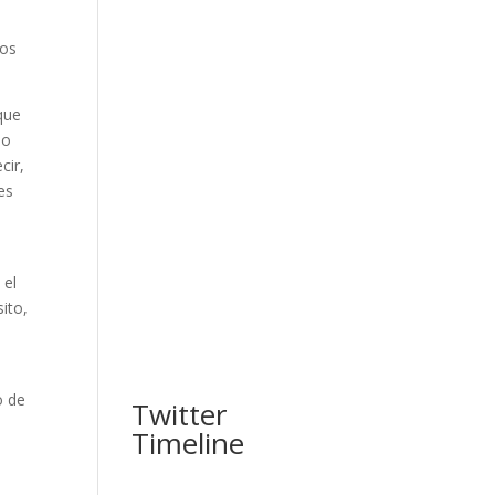
los
 que
lo
cir,
es
 el
ito,
o de
Twitter
Timeline