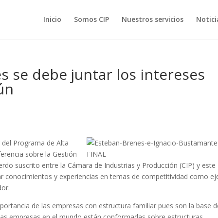
Inicio
Somos CIP
Nuestros servicios
Notici
s se debe juntar los intereses
ún
r del Programa d
e Alta
erencia sobre la Gestión
rdo suscrito entre la Cámara de Industrias y Producción (CIP) y este
iar conocimientos y experiencias en temas de competitividad como ej
dor.
mportancia de las empresas con estructura familiar pues son la base d
e las empresas en el mundo están conformadas sobre estructuras