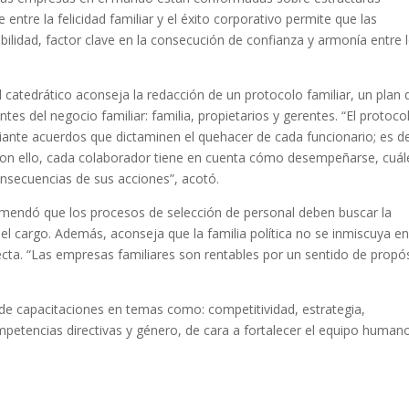
 entre la felicidad familiar y el éxito corporativo permite que las
ilidad, factor clave en la consecución de confianza y armonía entre 
l catedrático aconseja la redacción de un protocolo familiar, un plan
ntes del negocio familiar: familia, propietarios y gerentes. “El protoco
ante acuerdos que dictaminen el quehacer de cada funcionario; es de
Con ello, cada colaborador tiene en cuenta cómo desempeñarse, cuál
nsecuencias de sus acciones”, acotó.
mendó que los procesos de selección de personal deben buscar la
el cargo. Además, aconseja que la familia política no se inmiscuya en
cta. “Las empresas familiares son rentables por un sentido de propós
e capacitaciones en temas como: competitividad, estrategia,
ompetencias directivas y género, de cara a fortalecer el equipo human