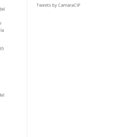
Tweets by CamaraCIP
del
e
 la
495
del