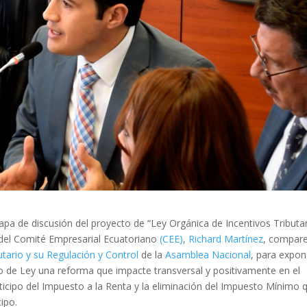
apa de discusión del proyecto de “Ley Orgánica de Incentivos Tributa
 del Comité Empresarial Ecuatoriano
(CEE)
,
Richard Martínez
, compar
ario y su Regulación y Control
de la
Asamblea Nacional
, para expon
 de Ley una reforma que impacte transversal y positivamente en el
ticipo del Impuesto a la Renta y la eliminación del Impuesto Mínimo 
ipo.