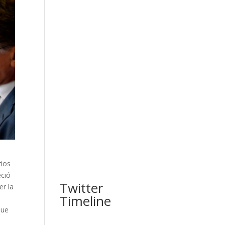
rios
eció
Twitter
er la
Timeline
que