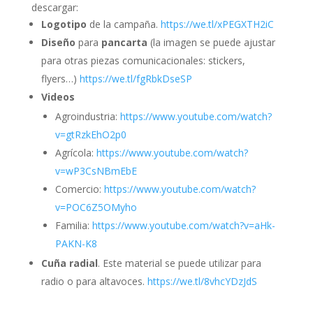
descargar:
Logotipo
de la campaña.
https://we.tl/xPEGXTH2iC
Diseño
para
pancarta
(la imagen se puede ajustar
para otras piezas comunicacionales: stickers,
flyers…)
https://we.tl/fgRbkDseSP
Videos
Agroindustria:
https://www.youtube.com/watch?
v=gtRzkEhO2p0
Agrícola:
https://www.youtube.com/watch?
v=wP3CsNBmEbE
Comercio:
https://www.youtube.com/watch?
v=POC6Z5OMyho
Familia:
https://www.youtube.com/watch?v=aHk-
PAKN-K8
Cuña radial
. Este material se puede utilizar para
radio o para altavoces.
https://we.tl/8vhcYDzJdS