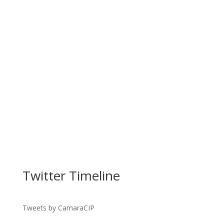
Facebook
Twitter Timeline
Twitter
Gmail
Tweets by CamaraCIP
LinkedIn