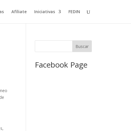
as
Afíliate
Iniciativas
FEDIN
Facebook Page
rneo
 de
s,