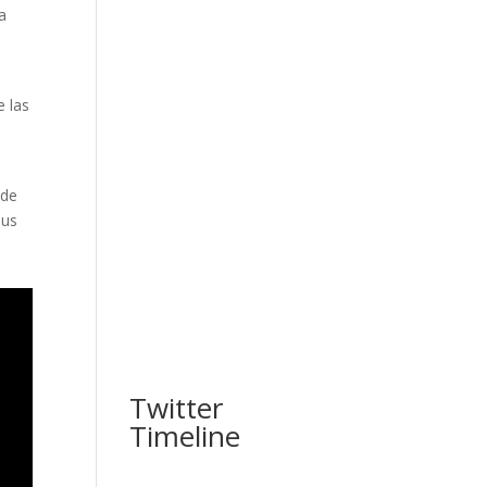
a
e las
 de
sus
Twitter
Timeline