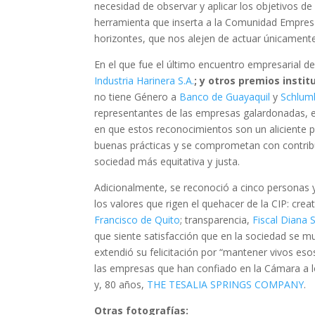
necesidad de observar y aplicar los objetivos de
herramienta que inserta a la Comunidad Empresa
horizontes, que nos alejen de actuar únicamente
En el que fue el último encuentro empresarial d
Industria Harinera S.A.
; y otros premios insti
no tiene Género a
Banco de Guayaquil
y
Schlum
representantes de las empresas galardonadas, en
en que estos reconocimientos son un aliciente
buenas prácticas y se comprometan con contribu
sociedad más equitativa y justa.
Adicionalmente, se reconoció a cinco personas 
los valores que rigen el quehacer de la CIP: crea
Francisco de Quito
; transparencia,
Fiscal Diana 
que siente satisfacción que en la sociedad se mul
extendió su felicitación por “mantener vivos es
las empresas que han confiado en la Cámara a l
y, 80 años,
THE TESALIA SPRINGS COMPANY
.
Otras fotografías: