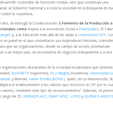
 desarrollo sostenible de Naciones Unidas, sino que constituye una
rial, al Gobierno Nacional y a toda la sociedad en la búsqueda de n
 sobre la coyuntura..
el año, se entregó la Condecoración al
Fomento de la Producción 
tucionales como
Inspira a la Innovación Social a
Poliestudios
; El Tale
berger
; y, a la Educación más allá de las aulas a
Corporación GPF
. Lo
 un panel en el que comentaron sus inspiradoras historias, coincidi
 para que las organizaciones, desde su campo de acción, promuevan
ir a un mejor país, un ecosistema de negocios transparente y a una
y organizaciones destacadas de la sociedad ecuatoriana que simboli
tividad,
EnchufeTV
; trayectoria,
Fe y Alegría
; excelencia,
Universidad S
Salazar
; y libertad,
Xavier Bonilla (BONIL)
, quien, en su intervención, di
tiplica el enaltecimiento a los valores que reconoce la CIP; por lo cua
os valores, mediante este tipo de reconocimientos”. Además, se prem
o largo de 25,
EMPAQPLAST
,
ENAP SIPEC
,
LIPEQ
y
QUÍMICA ARIST