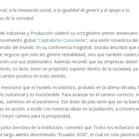
ial, a la innovación social, a la igualdad de generó y al apoyo a la
as de la sociedad.
e Industrias y Producción celebró su octogésimo primer aniversario
l movimiento global
“Capitalismo Consciente”
, una visión novedosa del
rrollo del mundo. En su conferencia magistral, Sisodia describió que 
e negocio que solo les genere rentabilidad, sino que también cuiden 
ación con sus
stakeholders
. Además recordó que las empresas deben
interés; es decir, tener un propósito superior dentro de la sociedad, ya
 cambio positivo en todo sentido.
IP, mencionó que el modelo económico, probado en la última década, 
o sustancial y es insostenible. Para avanzar en el camino correcto, 
s, sumirnos en el pesimismo. Ese dolor de país tiene que ser la fuer
as en acción, a incidir con nuestras ideas en la población, a convence
l mejor camino para la prosperidad.
Junta Directiva de la institución, comentó que Todos los esfuerzos d
e largo aliento denominado “Ecuador 2030”, el cual no solo plasma l