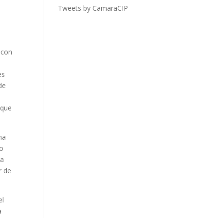
Tweets by CamaraCIP
 con
es
de
 que
ha
no
za
r de
el
a