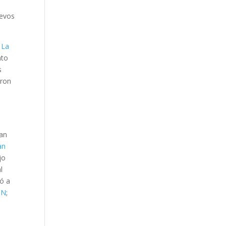
uevos
a
La
nto
s
eron
zan
an
jo
l
ió a
ON
;