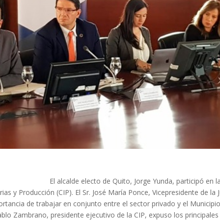
El alcalde electo de Quito, Jorge Yunda, participó en l
ias y Producción (CIP). El Sr. José María Ponce, Vicepresidente de la 
portancia de trabajar en conjunto entre el sector privado y el Municipi
Pablo Zambrano, presidente ejecutivo de la CIP, expuso los principales