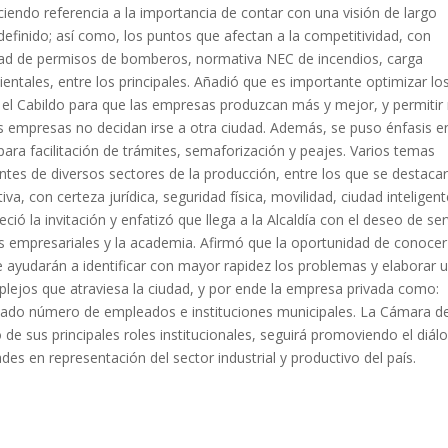
aciendo referencia a la importancia de contar con una visión de largo
definido; así como, los puntos que afectan a la competitividad, con
lidad de permisos de bomberos, normativa NEC de incendios, carga
ientales, entre los principales. Añadió que es importante optimizar lo
de el Cabildo para que las empresas produzcan más y mejor, y permitir
as empresas no decidan irse a otra ciudad. Además, se puso énfasis en
para facilitación de trámites, semaforización y peajes. Varios temas
ntes de diversos sectores de la producción, entre los que se destaca
va, con certeza jurídica, seguridad física, movilidad, ciudad inteligent
ció la invitación y enfatizó que llega a la Alcaldía con el deseo de ser
ios empresariales y la academia. Afirmó que la oportunidad de conocer
 ayudarán a identificar con mayor rapidez los problemas y elaborar 
plejos que atraviesa la ciudad, y por ende la empresa privada como:
levado número de empleados e instituciones municipales. La Cámara d
de sus principales roles institucionales, seguirá promoviendo el diál
es en representación del sector industrial y productivo del país.