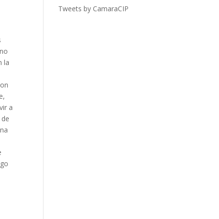
Tweets by CamaraCIP
s
 no
 la
ron
e,
vir a
 de
una
e
ogo