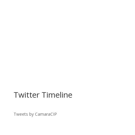
Facebook
Twitter Timeline
Twitter
Gmail
Tweets by CamaraCIP
LinkedIn