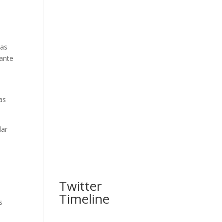
ias
ante
as
dar
Twitter
Timeline
s