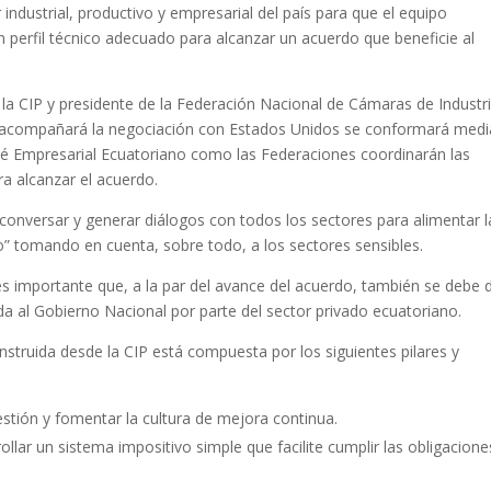
r industrial, productivo y empresarial del país para que el equipo
n perfil técnico adecuado para alcanzar un acuerdo que beneficie al
la CIP y presidente de la Federación Nacional de Cámaras de Industr
ue acompañará la negociación con Estados Unidos se conformará medi
té Empresarial Ecuatoriano como las Federaciones coordinarán las
ra alcanzar el acuerdo.
 conversar y generar diálogos con todos los sectores para alimentar l
o” tomando en cuenta, sobre todo, a los sectores sensibles.
es importante que, a la par del avance del acuerdo, también se debe 
a al Gobierno Nacional por parte del sector privado ecuatoriano.
struida desde la CIP está compuesta por los siguientes pilares y
estión y fomentar la cultura de mejora continua.
ollar un sistema impositivo simple que facilite cumplir las obligacione