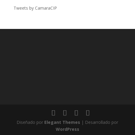
Tweets by CamaraCIP
Diseñado por
Elegant Themes
| Desarrollado por
WordPress