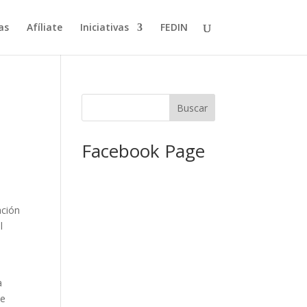
as
Afíliate
Iniciativas
FEDIN
Facebook Page
ación
l
a
ue