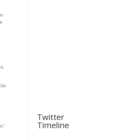
án
de
ia,
 las
Twitter
Timeline
s”.
s