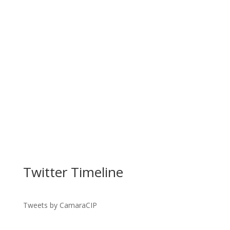
Facebook
Twitter Timeline
Twitter
Gmail
Tweets by CamaraCIP
LinkedIn