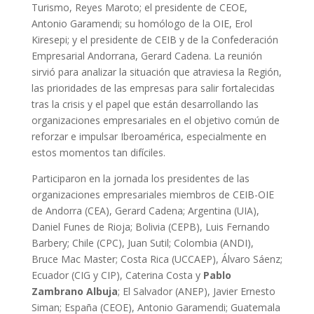
Turismo, Reyes Maroto; el presidente de CEOE,
Antonio Garamendi; su homólogo de la OIE, Erol
Kiresepi; y el presidente de CEIB y de la Confederación
Empresarial Andorrana, Gerard Cadena. La reunión
sirvió para analizar la situación que atraviesa la Región,
las prioridades de las empresas para salir fortalecidas
tras la crisis y el papel que están desarrollando las
organizaciones empresariales en el objetivo común de
reforzar e impulsar Iberoamérica, especialmente en
estos momentos tan difíciles.
Participaron en la jornada los presidentes de las
organizaciones empresariales miembros de CEIB-OIE
de Andorra (CEA), Gerard Cadena; Argentina (UIA),
Daniel Funes de Rioja; Bolivia (CEPB), Luis Fernando
Barbery; Chile (CPC), Juan Sutil; Colombia (ANDI),
Bruce Mac Master; Costa Rica (UCCAEP), Álvaro Sáenz;
Ecuador (CIG y CIP), Caterina Costa y
Pablo
Zambrano Albuja
; El Salvador (ANEP), Javier Ernesto
Siman; España (CEOE), Antonio Garamendi; Guatemala