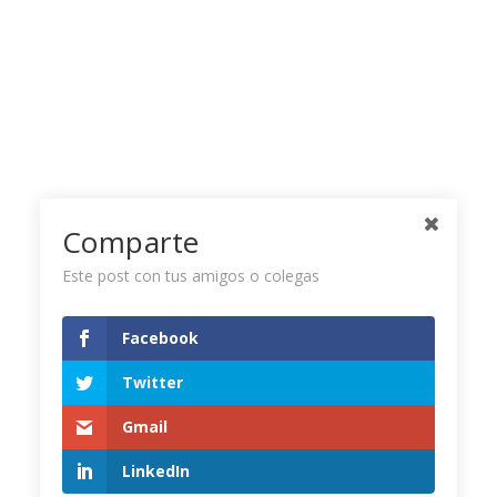
Comparte
Este post con tus amigos o colegas
Facebook
Twitter Timeline
Twitter
Gmail
Tweets by CamaraCIP
LinkedIn