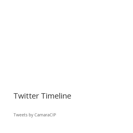
Facebook
Twitter Timeline
Twitter
Gmail
Tweets by CamaraCIP
LinkedIn