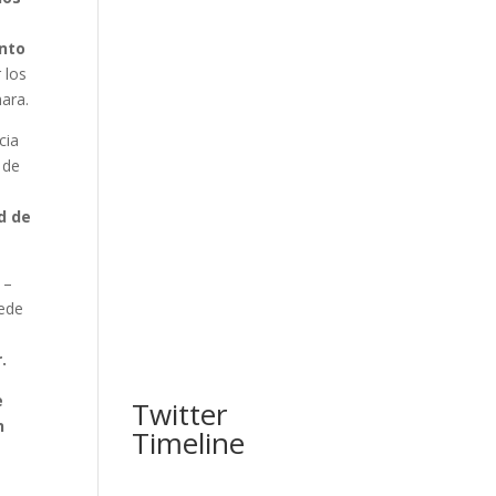
ento
 los
ara.
cia
 de
d de
–
ede
.
e
Twitter
n
Timeline