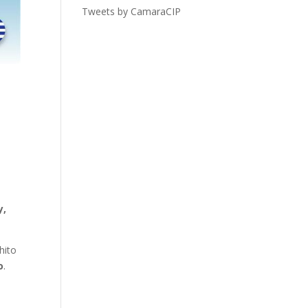
Tweets by CamaraCIP
y,
hito
o
.