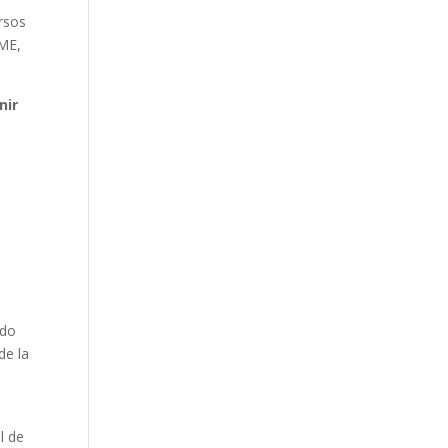
ursos
YME,
nir
ado
de la
l de