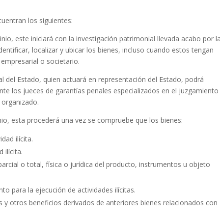
uentran los siguientes:
io, este iniciará con la investigación patrimonial llevada acabo por l
dentificar, localizar y ubicar los bienes, incluso cuando estos tengan
empresarial o societario.
al del Estado, quien actuará en representación del Estado, podrá
te los jueces de garantías penales especializados en el juzgamiento
n organizado.
nio, esta procederá una vez se compruebe que los bienes:
dad ilícita.
ilícita.
rcial o total, física o jurídica del producto, instrumentos u objeto
 para la ejecución de actividades ilícitas.
as y otros beneficios derivados de anteriores bienes relacionados con