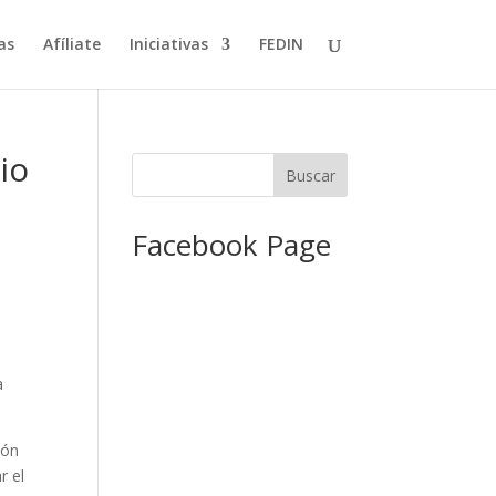
as
Afíliate
Iniciativas
FEDIN
io
Facebook Page
a
ión
r el