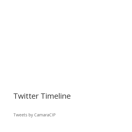
Facebook
Twitter Timeline
Twitter
Gmail
Tweets by CamaraCIP
LinkedIn