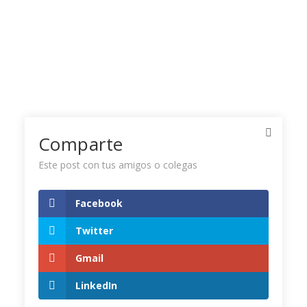
Comparte
Este post con tus amigos o colegas
Facebook
Twitter Timeline
Twitter
Gmail
Tweets by CamaraCIP
LinkedIn