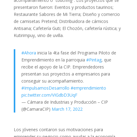
acompañamiento o
“coaching”
. Los proyectos que se
presentaron fueron: Eventos y productos taurinos;
Restaurante Sabores de Mi Tierra; Diseño y comercio
de camisetas Pretend; Distribuidora de cárnicos
Antisana; Cafetería Guti; El Chozón, cafetería rústica; y
Kutirimpuy, vino de uvilla.
#Ahora
inicia la 4ta fase del Programa Piloto de
Emprendimiento en la parroquia
#Pintag
, que
recibe el apoyo de la CIP. Emprendedores
presentan sus proyectos a empresarios para
conseguir su acompañamiento.
#ImpulsamosDesarrollo
#emprendimiento
pic.twitter.com/VIGdbD3UqF
— Cámara de Industrias y Producción – CIP
(@CamaraCIP)
March 17, 2022
Los jóvenes contaron sus motivaciones para
emprender su negocio como ayudar a la economía