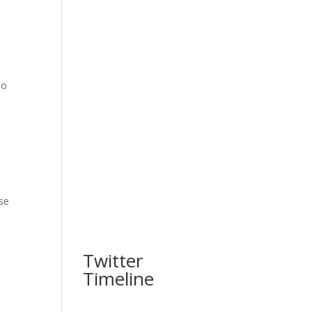
e
io
ase
Twitter
Timeline