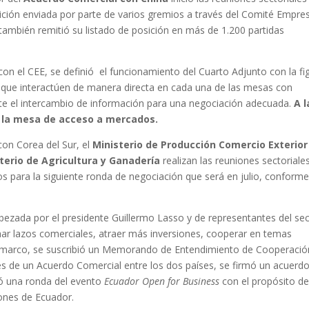
ción enviada por parte de varios gremios a través del Comité Empres
 también remitió su listado de posición en más de 1.200 partidas
on el CEE, se definió el funcionamiento del Cuarto Adjunto con la fi
 que interactúen de manera directa en cada una de las mesas con
lite el intercambio de información para una negociación adecuada.
A l
e la mesa de acceso a mercados.
con Corea del Sur, el
Ministerio de Producción Comercio Exterior
terio de Agricultura y Ganadería
realizan las reuniones sectoriale
ios para la siguiente ronda de negociación que será en julio, conforme
bezada por el presidente Guillermo Lasso y de representantes del se
har lazos comerciales, atraer más inversiones, cooperar en temas
te marco, se suscribió un Memorando de Entendimiento de Cooperació
es de un Acuerdo Comercial entre los dos países, se firmó un acuerd
zó una ronda del evento
Ecuador Open for Business
con el propósito d
iones de Ecuador.