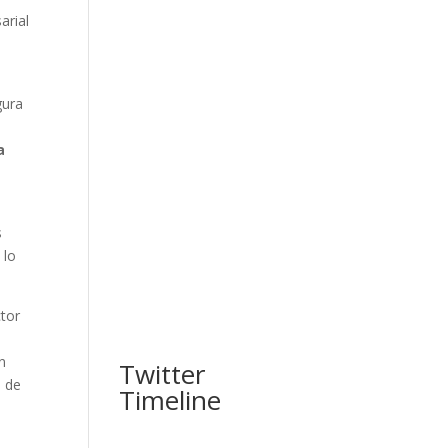
arial
gura
a
s
 lo
ctor
n
Twitter
o de
Timeline
e