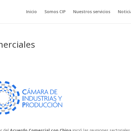
Inicio
Somos CIP
Nuestros servicios
Notici
erciales
or del
Acuerdo Comercial con China
inició las reuniones sectoriales