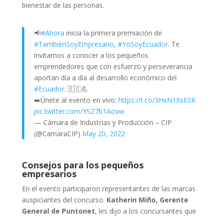
bienestar de las personas.
📢
#Ahora
inicia la primera premiación de
#TambiénSoyEmpresario
,
#YoSoyEcuador
. Te
invitamos a conocer a los pequeños
emprendedores que con esfuerzo y perseverancia
aportan día a día al desarrollo económico del
#Ecuador
. 🇪🇨💪
➡️Únete al evento en vivo:
https://t.co/3HxN1XsE0K
pic.twitter.com/YSZ7b1Aovw
— Cámara de Industrias y Producción – CIP
(@CamaraCIP)
May 20, 2022
Consejos para los pequeños
empresarios
En el evento participaron representantes de las marcas
auspiciantes del concurso.
Katherin Miño, Gerente
General de Puntonet
, les dijo a los concursantes que