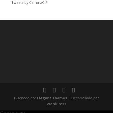
Tweets by CamaraCIP
Diseñado por
Elegant Themes
| Desarrollado por
WordPress