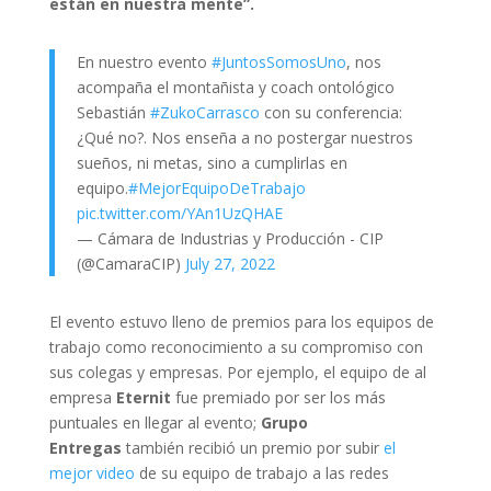
están en nuestra mente”.
En nuestro evento
#JuntosSomosUno
, nos
acompaña el montañista y coach ontológico
Sebastián
#ZukoCarrasco
con su conferencia:
¿Qué no?. Nos enseña a no postergar nuestros
sueños, ni metas, sino a cumplirlas en
equipo.
#MejorEquipoDeTrabajo
pic.twitter.com/YAn1UzQHAE
— Cámara de Industrias y Producción - CIP
(@CamaraCIP)
July 27, 2022
El evento estuvo lleno de premios para los equipos de
trabajo como reconocimiento a su compromiso con
sus colegas y empresas. Por ejemplo, el equipo de al
empresa
Eternit
fue premiado por ser los más
puntuales en llegar al evento;
Grupo
Entregas
también recibió un premio por subir
el
mejor video
de su equipo de trabajo a las redes