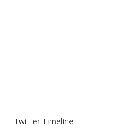
Facebook
Twitter Timeline
Twitter
Gmail