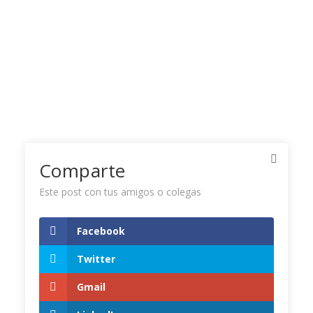
Comparte
Este post con tus amigos o colegas
Facebook
Twitter Timeline
Twitter
Gmail
Tweets by CamaraCIP