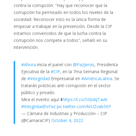
contra la corrupción. “Hay que reconocer que la
corrupción ha permeado en todos los niveles de la
sociedad. Reconocer esto es la única forma de
empezar a trabajar en la prevención. Desde la CIP
estamos convencidos de que la lucha contra la
corrupción nos compete a todos”, señaló en su
intervención.
#Ahora
inicia el panel con
@PazJervis
, Presidenta
Ejecutiva de la
#CIP
, en la 7ma Semana Regional
de
#Integridad
Empresarial en
#AméricaLatina
. Se
tratarán prácticas anti corrupción en el sector
público y privado.
Mira el evento aquí ⬇️
https://t.co/SSbdqTaiAr
#IntegridadEsPaz
pic.twitter.com/krUZvab5EP
— Cámara de Industrias y Producción – CIP
(@CamaraCIP)
October 4, 2022