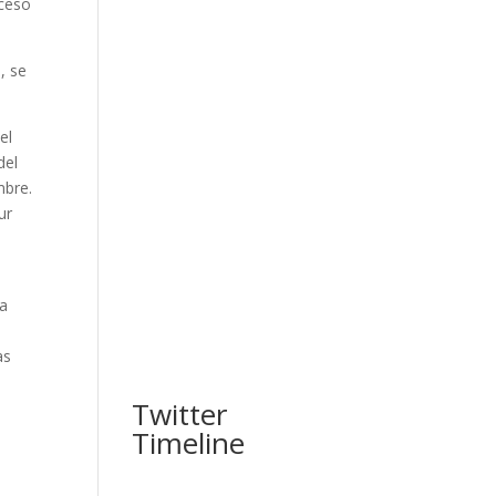
cceso
, se
el
del
mbre.
ur
a
 a
as
Twitter
Timeline