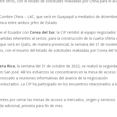
re otros, con el listado de solicitudes realizadas por China para el a
 Cumbre China – LAC, que será en Guayaquil a mediados de diciembre
écnica entre ambos jefes de Estado.
que el Ecuador con
Corea del Sur
, la CIP remitió al equipo negociador 
rtidas inherentes al sector, para la construcción de la cuarta oferta 
 que será en Quito, de manera presencial, la semana del 21 de novie
s, con el insumo del listado de solicitudes realizadas por Corea del S
sta Rica
, la semana del 31 de octubre de 2022, se realizó la segund
n San José. Allí los esfuerzos se concentraron en la mesa de acceso
nvocado a reuniones informativas del avance de la negociación
nvolucrados. La CIP ha participado en los encuentros relacionados a l
ntes por cerrar las mesas de acceso a mercados, origen y servicios.
a adicional, prevista para fin de mes.