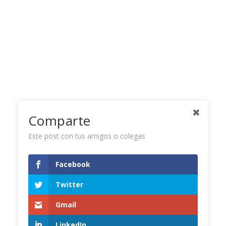
Comparte
Este post con tus amigos o colegas
Facebook
Twitter Timeline
Twitter
Gmail
Tweets by CamaraCIP
LinkedIn