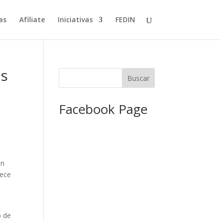
as
Afíliate
Iniciativas
FEDIN
os
Facebook Page
en
lece
o de