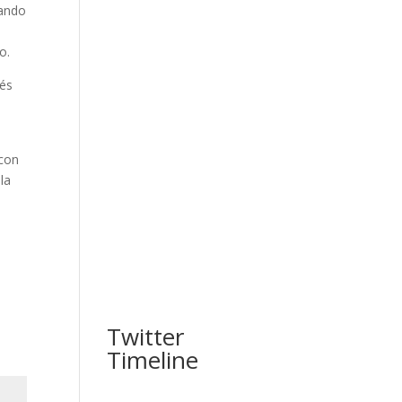
uando
o.
vés
 con
la
Twitter
Timeline