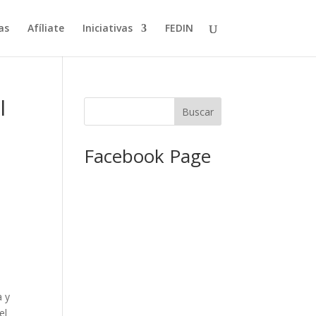
as
Afíliate
Iniciativas
FEDIN
l
Facebook Page
a y
el