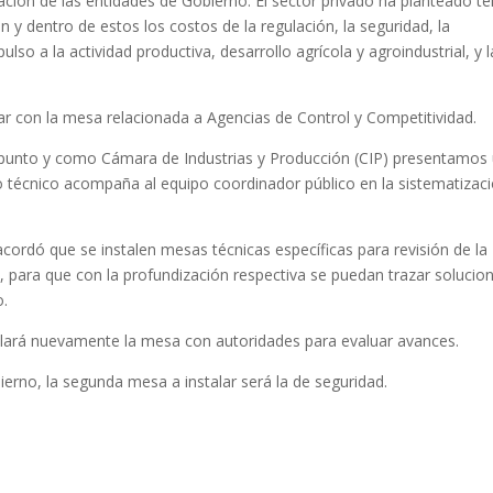
ión de las entidades de Gobierno. El sector privado ha planteado te
 y dentro de estos los costos de la regulación, la seguridad, la
ulso a la actividad productiva, desarrollo agrícola y agroindustrial, y l
r con la mesa relacionada a Agencias de Control y Competitividad.
r punto y como Cámara de Industrias y Producción (CIP) presentamos
o técnico acompaña al equipo coordinador público en la sistematizac
ordó que se instalen mesas técnicas específicas para revisión de la
l, para que con la profundización respectiva se puedan trazar solucio
o.
lará nuevamente la mesa con autoridades para evaluar avances.
ierno, la segunda mesa a instalar será la de seguridad.