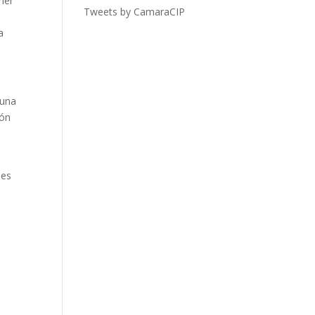
ner
Tweets by CamaraCIP
a
 una
ión
nes