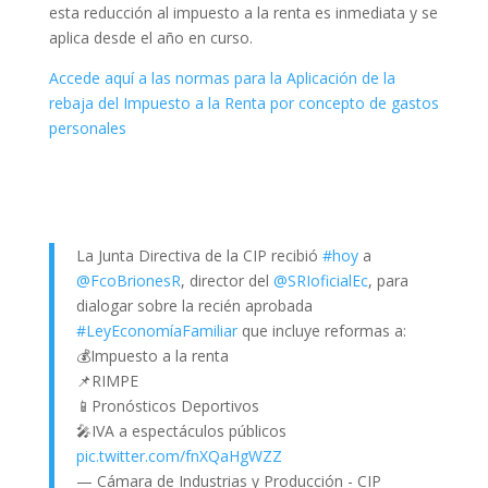
esta reducción al impuesto a la renta es inmediata y se
aplica desde el año en curso.
Accede aquí a las normas para la Aplicación de la
rebaja del Impuesto a la Renta por concepto de gastos
personales
La Junta Directiva de la CIP recibió
#hoy
a
@FcoBrionesR
, director del
@SRIoficialEc
, para
dialogar sobre la recién aprobada
#LeyEconomíaFamiliar
que incluye reformas a:
💰Impuesto a la renta
📌RIMPE
📱Pronósticos Deportivos
🎤IVA a espectáculos públicos
pic.twitter.com/fnXQaHgWZZ
— Cámara de Industrias y Producción - CIP