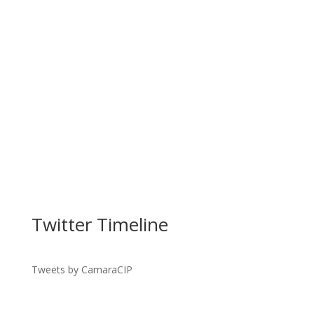
Facebook
Twitter Timeline
Twitter
Gmail
Tweets by CamaraCIP
LinkedIn