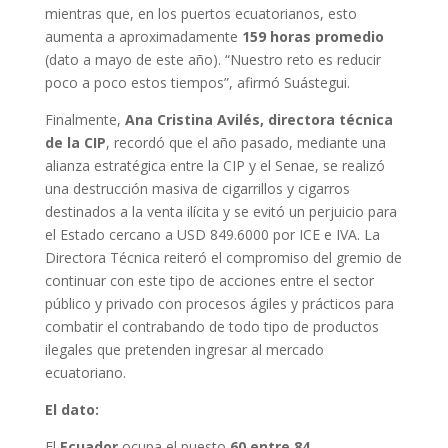
mientras que, en los puertos ecuatorianos, esto
aumenta a aproximadamente
159 horas promedio
(dato a mayo de este año). “Nuestro reto es reducir
poco a poco estos tiempos”, afirmó Suástegui.
Finalmente,
Ana Cristina Avilés, directora técnica
de la CIP
, recordó que el año pasado, mediante una
alianza estratégica entre la CIP y el Senae, se realizó
una destrucción masiva de cigarrillos y cigarros
destinados a la venta ilícita y se evitó un perjuicio para
el Estado cercano a USD 849.6000 por ICE e IVA. La
Directora Técnica reiteró el compromiso del gremio de
continuar con este tipo de acciones entre el sector
público y privado con procesos ágiles y prácticos para
combatir el contrabando de todo tipo de productos
ilegales que pretenden ingresar al mercado
ecuatoriano.
El dato:
El
Ecuador
ocupa el puesto
60 entre 84