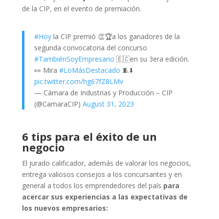
de la CIP, en el evento de premiación.
#Hoy
la CIP premió 👏🏆a los ganadores de la
segunda convocatoria del concurso
#TambiénSoyEmpresario
🇪🇨en su 3era edición.
👀 Mira
#LoMásDestacado
🧵⬇️
pic.twitter.com/hg67fZ8LMv
— Cámara de Industrias y Producción – CIP
(@CamaraCIP)
August 31, 2023
6 tips para el éxito de un
negocio
El jurado calificador, además de valorar los negocios,
entrega valiosos consejos a los concursantes y en
general a todos los emprendedores del país
para
acercar sus experiencias a las expectativas de
los nuevos empresarios: