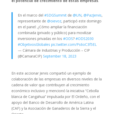
el potencial de crecimiento de estas empresas
.
En el marco del
#SDGSummit
de
@UN
,
@PazJervis
,
representante de
@oievoz
, participó este domingo
en el panel: ¿Cómo ampliar la financiación
combinada (privado y público) para movilizar
inversiones privadas en los
#ODS
?
#ODS2030
#ObjetivosGlobales
pic.twitter.com/Ps6oC3f5EL
— Cámara de Industrias y Producción – CIP
(@CamaraCIP)
September 18, 2023
En este accionar Jervis compartió un ejemplo de
colaboración de las empresas en diversos niveles de la
cadena de valor que contribuyen al crecimiento
económico inclusivo y mencionó la iniciativa “Cebolla
blanca de Cangahua” impulsada por El Ordeño,
con el
apoyo del Banco de Desarrollo de América Latina
(CAF) y la Asociación de Ganaderos de la Sierra y el