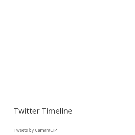
Facebook
Twitter Timeline
Twitter
Gmail
Tweets by CamaraCIP
LinkedIn