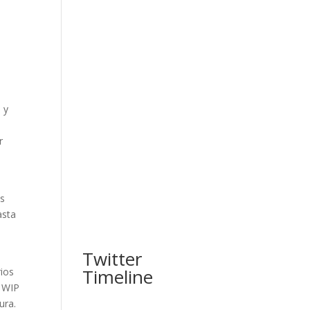
 y
r
os
asta
Twitter
Timeline
rios
y WIP
ura.