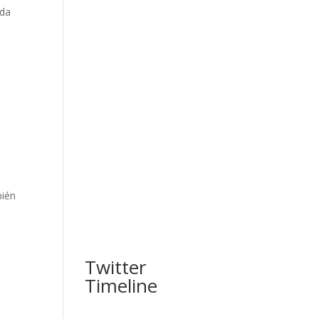
ada
bién
Twitter
Timeline