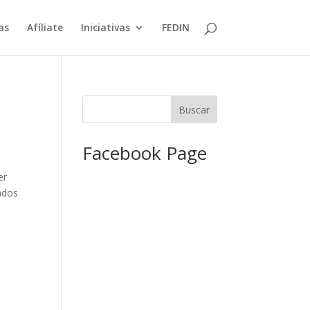
as
Afíliate
Iniciativas
FEDIN
Facebook Page
er
tados