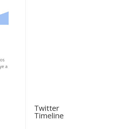
los
uye a
Twitter
Timeline