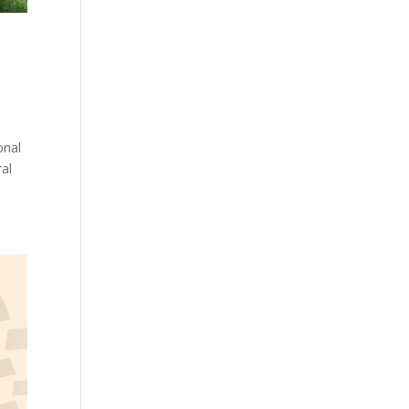
n
onal
ral