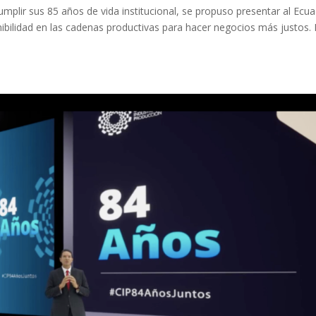
umplir sus 85 años de vida institucional, se propuso presentar al Ecu
ibilidad en las cadenas productivas para hacer negocios más justos.