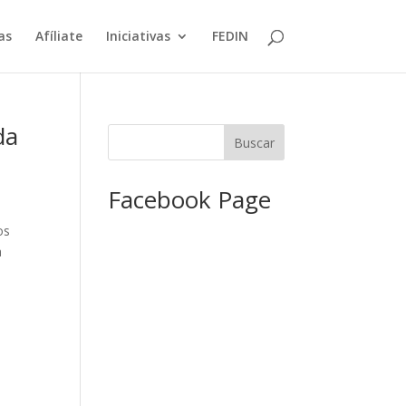
as
Afíliate
Iniciativas
FEDIN
da
Facebook Page
os
a