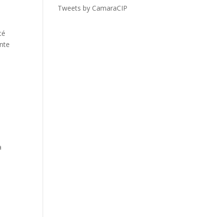
Tweets by CamaraCIP
té
ante
o
a