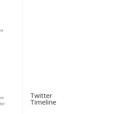
na
Twitter
ese
Timeline
ajo: