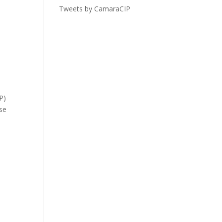
Tweets by CamaraCIP
P)
se